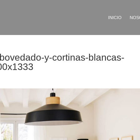
INICIO
NOS
bovedado-y-cortinas-blancas-
00x1333