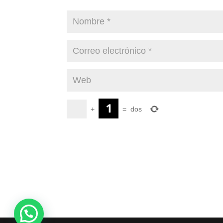
+
=
dos