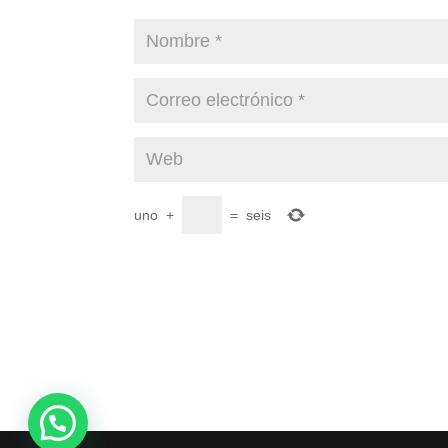
uno
+
=
seis