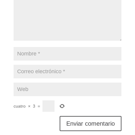
cuatro
×
3
=