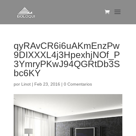
qyRAvCR6i6uAKmEnzPw
9DIXXXL4j3HpexhjNOf_P
3YmryPKwJ94QGRtDb3S
bc6KY
por
Linot
|
Feb 23, 2016
|
0 Comentarios