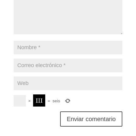
×
=
seis