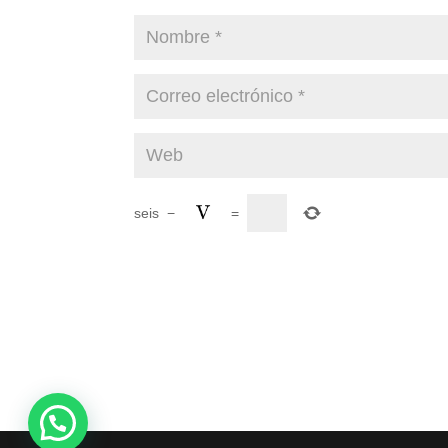
seis
−
=