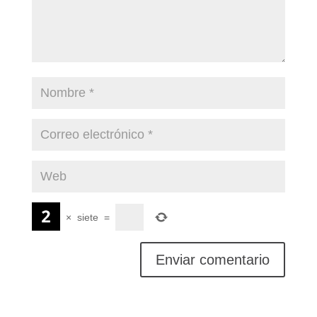
×
siete
=