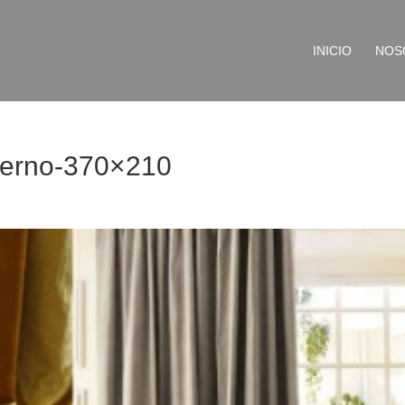
INICIO
NOS
vierno-370×210