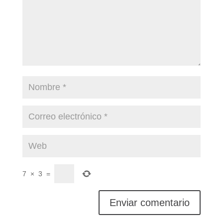
7
×
3
=