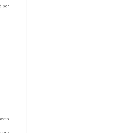
d por
pecto
 para