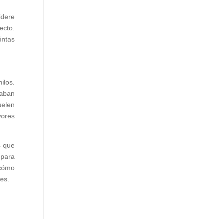
idere
ecto.
intas
ilos.
taban
uelen
yores
s que
 para
 cómo
des.