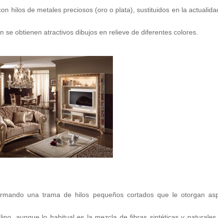
on hilos de metales preciosos (oro o plata), sustituidos en la actualida
n se obtienen atractivos dibujos en relieve de diferentes colores.
formando una trama de hilos pequeños cortados que le otorgan as
lino, aunque lo habitual es la mezcla de fibras sintéticas y naturales