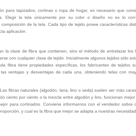
ción para tapizados, cortinas o ropa de hogar, es necesario que cons
. Elegir la tela únicamente por su color o diseño no es lo corr
omposición de la tela. Cada tipo de tejido posee características dist
ta aplicación.
n la clase de fibra que contienen, sino el método de entrelazar los h
rse con cualquier clase de tejido. Inicialmente algunos tejidos sólo es
 fibra tiene propiedades específicas, los fabricantes de tejidos s
 las ventajas y desventajas de cada una, obteniendo telas con ma
 Las fibras naturales (algodón, lana, lino o seda) suelen ser más cara
godón ciento por ciento o la mezcla entre algodón y lino, funcionan mejor
 mejor para cortinados. Conviene informarnos con el vendedor sobre
proporción, y cual es la fibra que mejor se adapta a nuestras necesida