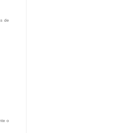
as de
nte o