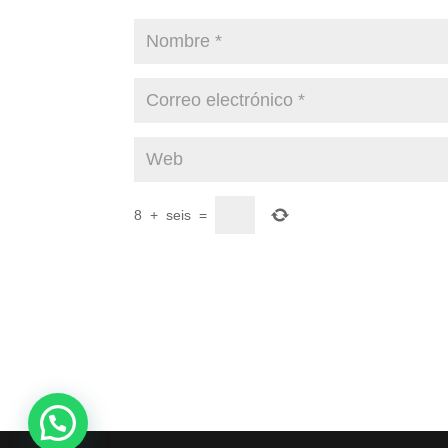
8
+
seis
=