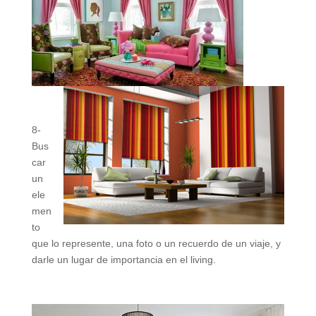
8-
Bus
car
un
ele
men
to
que lo represente, una foto o un recuerdo de un viaje, y
darle un lugar de importancia en el living.